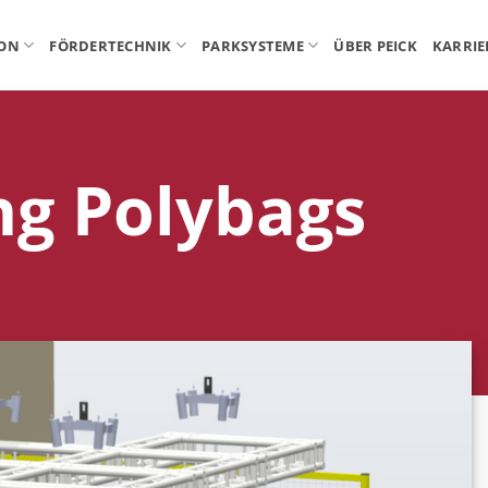
ION
FÖRDERTECHNIK
PARKSYSTEME
ÜBER PEICK
KARRIE
ng Polybags